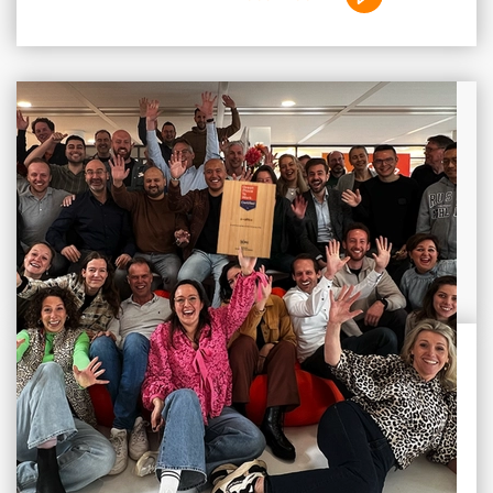
Leestijd:5 min.
De Great Place To Work
certificering stimuleert ons
om onszelf te verbeteren en