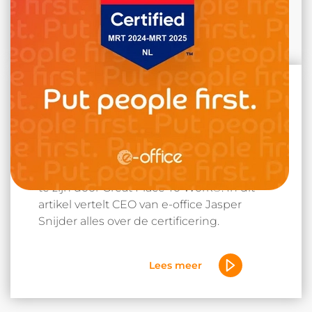
Leestijd:5 min.
e-office behaalt Great Place
To Work Certification™
e-office is ontzettend trots om Certified™
te zijn door Great Place To Work®. In dit
artikel vertelt CEO van e-office Jasper
Snijder alles over de certificering.
Lees meer