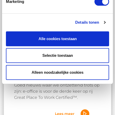
Marketing
Details tonen
Alle cookies toestaan
Leestijd:5 min.
Voor de derde keer op rij
Selectie toestaan
Great Place To Work
Certified™!
Alleen noodzakelijke cookies
Goed nieuws waar we ontzettend trots op
zijn: e-office is voor de derde keer op rij
Great Place To Work Certified™.
Lees meer