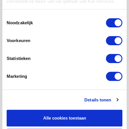
verzameld op basis van uw gebruik van hun services.
Toestemmingsselectie
Gerard de Bruyn
Gonneke Kragt
Noodzakelijk
HCL Consultant
Business & Change
Consultant
Voorkeuren
Statistieken
Marketing
Hana Pels-Chramostová
Harold van de Kamp
Business & Change
Social Business
Consultant
Consultant Trainer en
Office 365 Specialist
Details tonen
Alle cookies toestaan