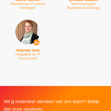
Marketing & Culture
Teammanager
Manager
Business & Change
Yolanda Yark
Helpdesk en IT
Consultant
Wil jij onderdeel uitmaken van ons team?! Bekijk
dan onze vacatures.