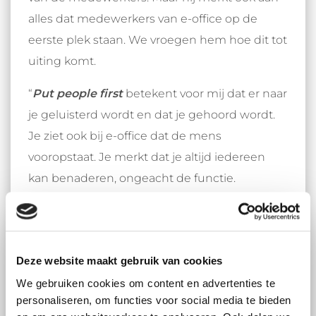
alles dat medewerkers van e-office op de
eerste plek staan. We vroegen hem hoe dit tot
uiting komt.
“
Put people first
betekent voor mij dat er naar
je geluisterd wordt en dat je gehoord wordt.
Je ziet ook bij e-office dat de mens
vooropstaat. Je merkt dat je altijd iedereen
kan benaderen, ongeacht de functie.
Iedereen heeft respect voor elkaar in hetgeen
wat hij of zij doet. Het allerbelangrijkste vind ik
dat je 100% jezelf kan zijn. En dat is bij e-office
Deze website maakt gebruik van cookies
zeker het geval”, vertelt Stanley.
We gebruiken cookies om content en advertenties te
Werken bij e-office: bij
personaliseren, om functies voor social media te bieden