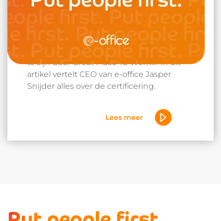
e-office behaalt Great Place
To Work Certification™
e-office is ontzettend trots om Certified™
te zijn door Great Place To Work®. In dit
artikel vertelt CEO van e-office Jasper
Snijder alles over de certificering.
Lees meer
Put people first.