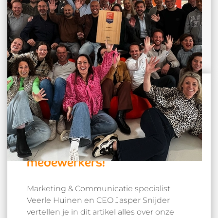
Leestijd:5 min.
De Great Place To Work
certificering stimuleert ons
om onszelf te verbeteren en
te blijven luisteren naar onze
medewerkers!
Marketing & Communicatie specialist
Veerle Huinen en CEO Jasper Snijder
vertellen je in dit artikel alles over onze