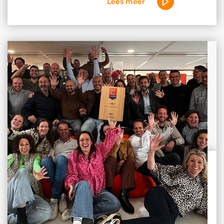
Lees meer
Leestijd:5 min.
De Great Place To Work
certificering stimuleert ons
om onszelf te verbeteren en