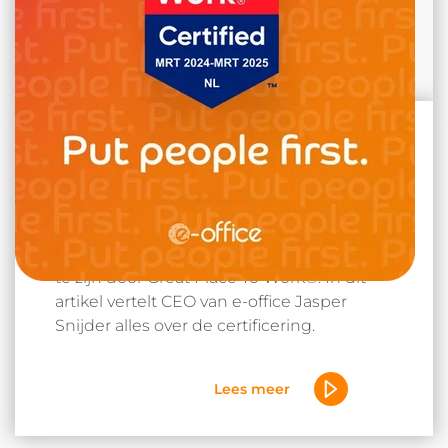
Leestijd:5 min.
e-office behaalt Great Place
To Work Certification™
e-office is ontzettend trots om Certified™
te zijn door Great Place To Work®. In dit
artikel vertelt CEO van e-office Jasper
Snijder alles over de certificering.
Lees meer