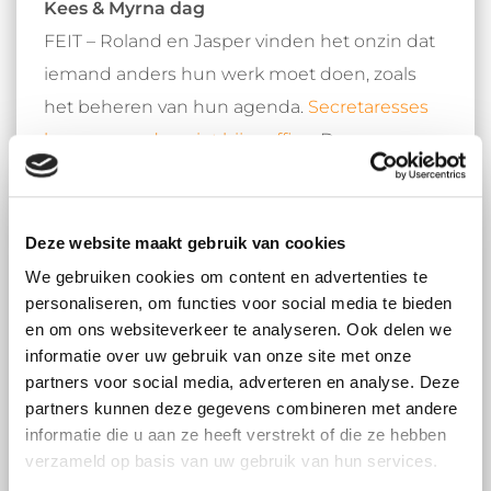
Kees & Myrna dag
FEIT – Roland en Jasper vinden het onzin dat
iemand anders hun werk moet doen, zoals
het beheren van hun agenda.
Secretaresses
kennen we dus niet bij e-office.
Daarom
hebben we secretaressedag omgedoopt tot
Nationale Kees & Myrna dag; deze toppers
zorgen namelijk voor ons allemaal. Zij zijn
Deze website maakt gebruik van cookies
letterlijk de lijm die ons bij elkaar houdt. Een
We gebruiken cookies om content en advertenties te
erg belangrijke rol volgens ons! Daarom
personaliseren, om functies voor social media te bieden
en om ons websiteverkeer te analyseren. Ook delen we
hebben zij een eigen dag verdiend.
informatie over uw gebruik van onze site met onze
partners voor social media, adverteren en analyse. Deze
Zolang je kijkt naar de kracht van mensen en
partners kunnen deze gegevens combineren met andere
daar je organisatie omheen bouwt, is succes
informatie die u aan ze heeft verstrekt of die ze hebben
in onze ogen gegarandeerd.
Put people first
verzameld op basis van uw gebruik van hun services.
noemen we dat. Om jou in je kracht te zetten,